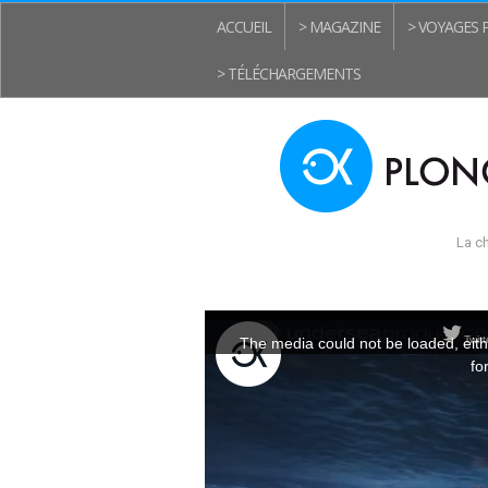
ACCUEIL
> MAGAZINE
> VOYAGES
> TÉLÉCHARGEMENTS
La ch