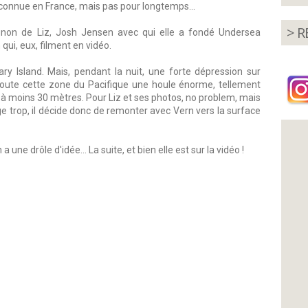
connue en France, mais pas pour longtemps...
> R
agnon de Liz, Josh Jensen avec qui elle a fondé Undersea
qui, eux, filment en vidéo.
ry Island. Mais, pendant la nuit, une forte dépression sur
toute cette zone du Pacifique une houle énorme, tellement
 à moins 30 mètres. Pour Liz et ses photos, no problem, mais
e trop, il décide donc de remonter avec Vern vers la surface
a une drôle d'idée... La suite, et bien elle est sur la vidéo !