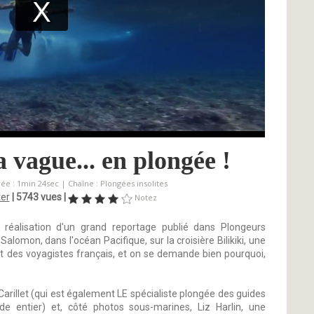
la vague... en plongée !
rée : 1min 24sec | Chaîne :
Plongées insolites
er
|
5743 vues |
Notez
 réalisation d'un grand reportage publié dans Plongeurs
Salomon, dans l'océan Pacifique, sur la croisière Bilikiki, une
art des voyagistes français, et on se demande bien pourquoi,
arillet (qui est également LE spécialiste plongée des guides
 entier) et, côté photos sous-marines, Liz Harlin, une