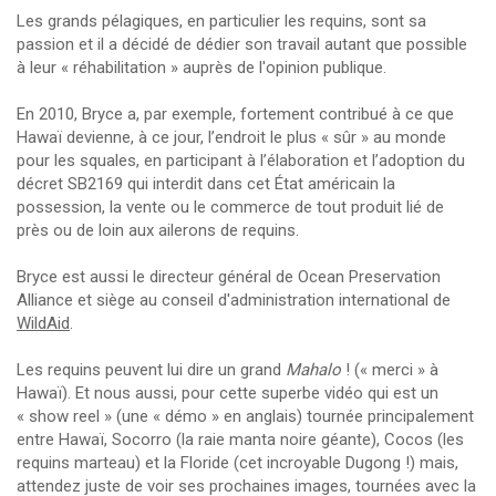
Les grands pélagiques, en particulier les requins, sont sa
passion et il a décidé de dédier son travail autant que possible
à leur « réhabilitation » auprès de l'opinion publique.
En 2010, Bryce a, par exemple, fortement contribué à ce que
Hawaï devienne, à ce jour, l’endroit le plus « sûr » au monde
pour les squales, en participant à l’élaboration et l’adoption du
décret SB2169 qui interdit dans cet État américain la
possession, la vente ou le commerce de tout produit lié de
près ou de loin aux ailerons de requins.
Bryce est aussi le directeur général de Ocean Preservation
Alliance et siège au conseil d'administration international de
WildAid
.
Les requins peuvent lui dire un grand
Mahalo
! (« merci » à
Hawaï). Et nous aussi, pour cette superbe vidéo qui est un
« show reel » (une « démo » en anglais) tournée principalement
entre Hawaï, Socorro (la raie manta noire géante), Cocos (les
requins marteau) et la Floride (cet incroyable Dugong !) mais,
attendez juste de voir ses prochaines images, tournées avec la