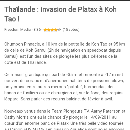
Thaïlande : invasion de Platax à Koh
Tao !
Freedom Media - 3:36 -
(15 votes)
Chumpon Pinnacle, à 10 km de la petite île de Koh Tao et 95 km
de celle de Koh Samui (2h de navigation en speedboat depuis
Samui), est l'un des sites de plongée les plus célèbres de la
côte est de Thaïlande.
Ce massif granitique qui part de -35 m et remonte à -12 m est
couvert de coraux et d'anémones habitées de poissons clown,
on y croise entre autres mérous "patate", barracudas, des
bancs de fusiliers ou de chirurgiens et, sur le fond, des requins
léopard. Sans parler des requins baleine, de février à avril.
Nouveaux venus dans le Team Plongeurs TV,
Aarny Paterson et
Cathy Morris
ont eu la chance d'y plonger le 14/09/2011 au
cœur d'un énorme banc de Platax. Une très belle vidéo tournée
au Canon EOS 5D MkII en caisson Aquatica dont nous adorons